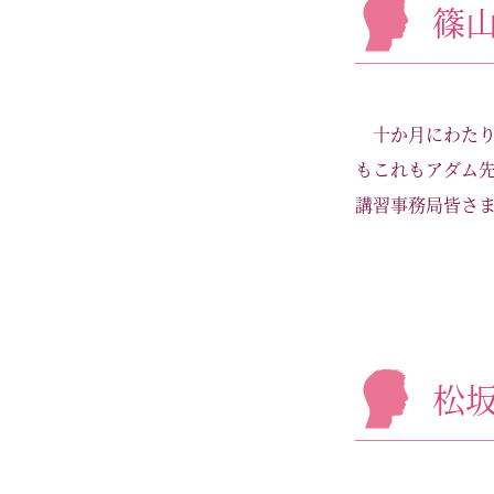
篠
十か月にわた
もこれもアダム
講習事務局皆さま
松