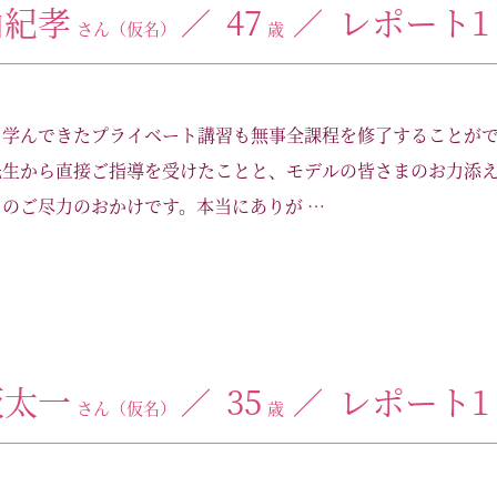
山紀孝
47
レポート1
さん（仮名）
歳
り学んできたプライベート講習も無事全課程を修了することが
先生から直接ご指導を受けたことと、モデルの皆さまのお力添
のご尽力のおかけです。本当にありが …
坂太一
35
レポート1
さん（仮名）
歳