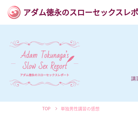
アダム徳永のスローセックスレ
講
TOP
単独男性講習の感想