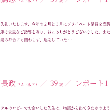
さん（仮名）
歳
ろ失礼いたします、今年の２月と３月にプライベート講習を受
の節は貴重なご指導を賜り、誠にありがとうございました。ま
場の都合にも関わらず、延期していた …
田長政
39
レポート1
さん（仮名）
歳
ホテルのロビーでお会いした先生は、物語から出てきたかのよ