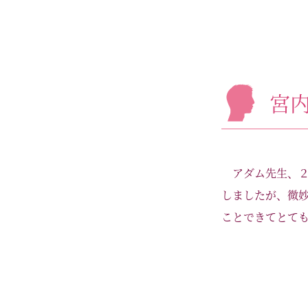
宮
アダム先生、
しましたが、微
ことできてとても